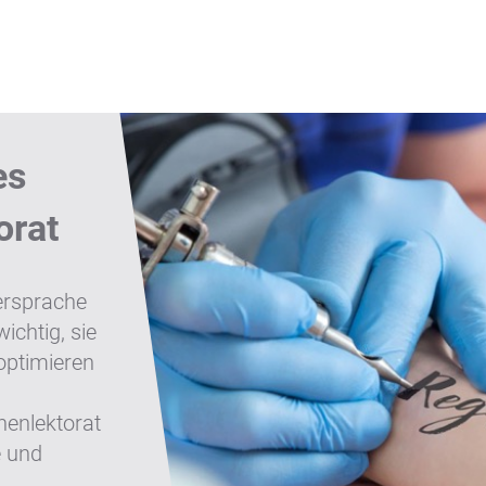
PTIMIERUNG
DOLMETSCHEN
SPRACHDIENSTLEI
es
orat
ersprache
ichtig, sie
optimieren
enlektorat
e und